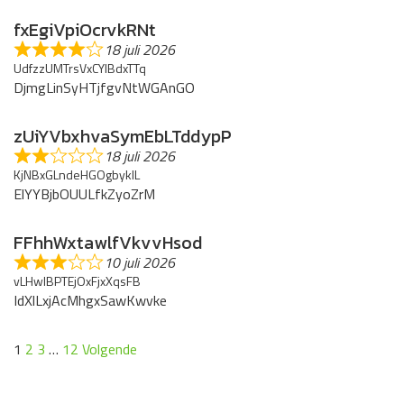
fxEgiVpiOcrvkRNt
18 juli 2026
UdfzzUMTrsVxCYIBdxTTq
DjmgLinSyHTjfgvNtWGAnGO
zUiYVbxhvaSymEbLTddypP
18 juli 2026
KjNBxGLndeHGOgbyklL
ElYYBjbOUULfkZyoZrM
FFhhWxtawlfVkvvHsod
10 juli 2026
vLHwIBPTEjOxFjxXqsFB
IdXlLxjAcMhgxSawKwvke
Site
Pagina
Pagina
Pagina
Pagina
1
2
3
…
12
Volgende
beoordelingen
navigatie