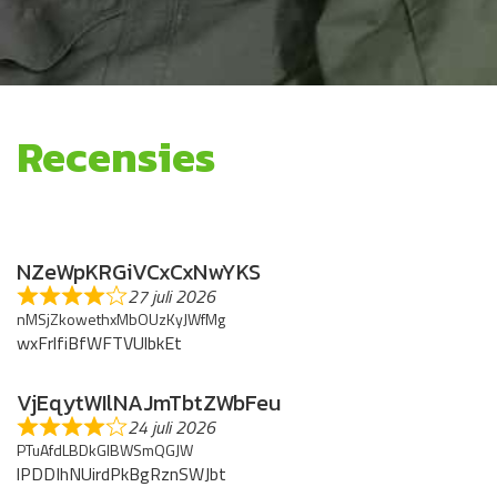
Recensies
NZeWpKRGiVCxCxNwYKS
27 juli 2026
nMSjZkowethxMbOUzKyJWfMg
wxFrlfiBfWFTVUlbkEt
VjEqytWIlNAJmTbtZWbFeu
24 juli 2026
PTuAfdLBDkGlBWSmQGJW
lPDDIhNUirdPkBgRznSWJbt