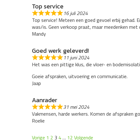
Top service
16 juli 2024
Top service! Meteen een goed gevoel erbij gehad. Er 
was/is. Geen verkoop praat, maar meedenken met de
Mandy
Goed werk geleverd!
11 juni 2024
Het was een pittige klus, die vloer- en bodemisolat
Goeie afspraken, uitvoering en communicatie.
Jaap
Aanrader
31 mei 2024
Vakmensen, harde werkers. Komen de afspraken goed
Roelie
Site
Pagina
Pagina
Pagina
Pagina
Pagina
Vorige
1
2
3
4
…
12
Volgende