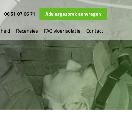
06 51 87 66 71
Adviesgesprek aanvragen
heid
Recensies
FAQ vloerisolatie
Contact